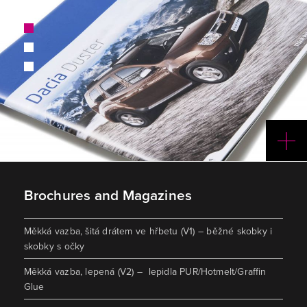
4 strany, 4/4 CMYK, 250g matná křída
1
2
Vnitřek:
92 stran, 4/4 CMYK, 115g lesklá křída
3
4
Vazba:
lepená vazba V2 - Hotmelt
Brochures and Magazines
Měkká vazba, šitá drátem ve hřbetu (V1) – běžné skobky i
skobky s očky
Měkká vazba, lepená (V2) – lepidla PUR/Hotmelt/Graffin
Glue