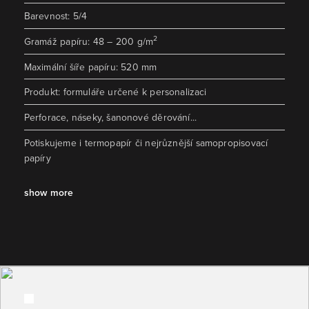
Barevnost: 5/4
2
Gramáž papíru: 48 – 200 g/m
Maximální šíře papíru: 520 mm
Produkt: formuláře určené k personalizaci
Perforace, náseky, šanonové děrování...
Potiskujeme i termopapír či nejrůznější samopropisovací
papíry
Tisk do plochých archů:
show more
Barevnost: 5/0
2
Gramáž papíru: 60 – 350 g/m
Maximální formát: 1030 x 1430 mm
Produkt: poštovní obálky pro mailing
1