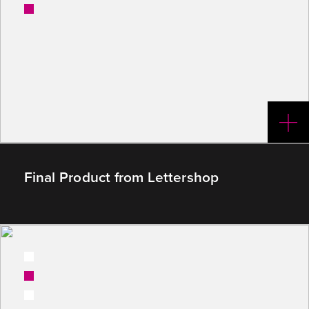
(v plochých arších pro výsek)
2
Final Product from Lettershop
1
2
3