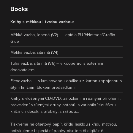
Books
Knihy s měkkou i tvrdou vazbou:
Měkká vazba, lepená (V2) – lepidla PUR/Hotmelt/Graffin
Glue
Měkká vazba, šitá nití (V4)
Tuhá vazba, šitá nití (V8) – v kooperaci s externím
dodavatelem
Flexovazba – s laminovanou obálkou z kartonu spojenou s
šitým knižním blokem předsádkami
Knihy s vloženými CD/DVD, záložkami a různými přílohami,
provedení s různými druhy potahů, s variabilní tloušťkou
knižních desek, s přebaly, s ražbou…
Tiskneme na ofsetový papír, křídu lesklou i křídu matnou,
potiskujeme i speciální papíry ofsetem či digitálně.