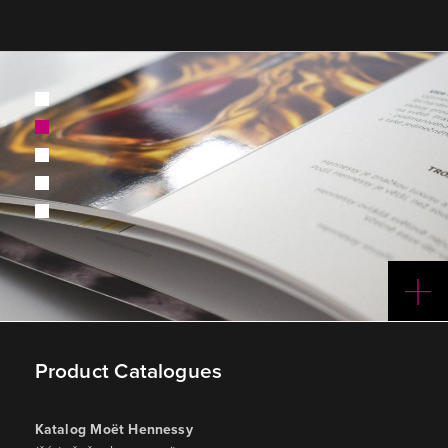
1
2
3
4
5
Product Catalogues
Katalog Moët Hennessy